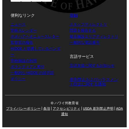
便利なリンク
接触
ニュース
スタッフディレクトリ
学校カレンダー
問題を報告する
ホオハアヘオニュースレター
複合施設エリアディレクトリ
監督官の報告
一般的な電話番号
HIDOE と提携しているベンダ
ー
言語サービス
学校施設の利用
言語支援に関するお知らせ
ボランティアと寄付
一般的な HIDOE の頭字語
ポリシー
差別禁止およびハラスメン
ト防止に関する通知
© ハワイ州教育省
プライバシーポリシー
|
条項
|
アクセシビリティ
|
USDA 差別禁止声明
|
ADA
通知