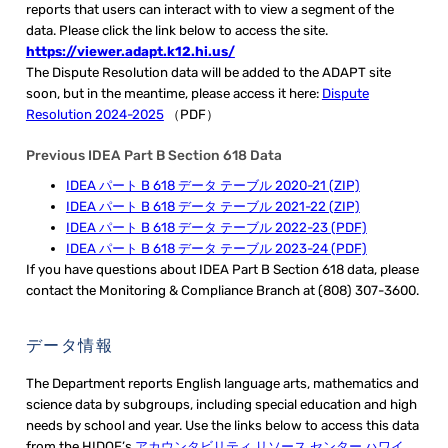
reports that users can interact with to view a segment of the
data. Please click the link below to access the site.
https://viewer.adapt.k12.hi.us/
The Dispute Resolution data will be added to the ADAPT site
soon, but in the meantime, please access it here:
Dispute
Resolution 2024-2025
（PDF）
Previous IDEA Part B Section 618 Data
IDEA パート B 618 データ テーブル 2020-21 (ZIP)
IDEA パート B 618 データ テーブル 2021-22 (ZIP)
IDEA パート B 618 データ テーブル 2022-23 (PDF)
IDEA パート B 618 データ テーブル 2023-24 (PDF)
If you have questions about IDEA Part B Section 618 data, please
contact the Monitoring & Compliance Branch at (808) 307-3600.
データ情報
The Department reports English language arts, mathematics and
science data by subgroups, including special education and high
needs by school and year. Use the links below to access this data
from the HIDOE’s
アカウンタビリティ リソース センター ハワイ