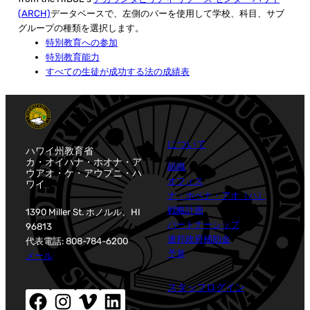
(ARCH)
データベースで、左側のバーを使用して学校、科目、サブ
グループの種類を選択します。
特別教育への参加
特別教育能力
すべての生徒が成功する法の成績表
について
ハワイ州教育省
カ・オイハナ・ホオナ・ア
組織
ウアオ・ケ・アウプニ・ハ
オフィス
ワイ
ナ・ホペナ・アオ（ハ）
戦略計画
1390 Miller St. ホノルル、HI
パートナーシップ
96813
連邦政府補助金
代表電話: 808-784-6200
予算
メール
スタッフログイン
Facebook（新しいウィンドウが開きます）
Instagram（新しいウィンドウが開きます）
Vimeo (新しいウィンドウが開きます)
LinkedIn (新しいウィンドウが開きます)