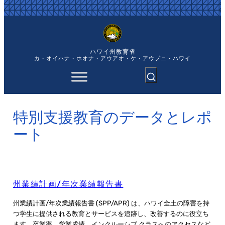
内
容
を
ス
キ
ハワイ州教育省
ッ
カ・オイハナ・ホオナ・アウアオ・ケ・アウプニ・ハワイ
プ
特別支援教育のデータとレポ
ート
州業績計画/年次業績報告書
州業績計画/年次業績報告書 (SPP/APR) は、ハワイ全土の障害を持
つ学生に提供される教育とサービスを追跡し、改善するのに役立ち
ます。卒業率、学業成績、インクルーシブ クラスへのアクセスなど