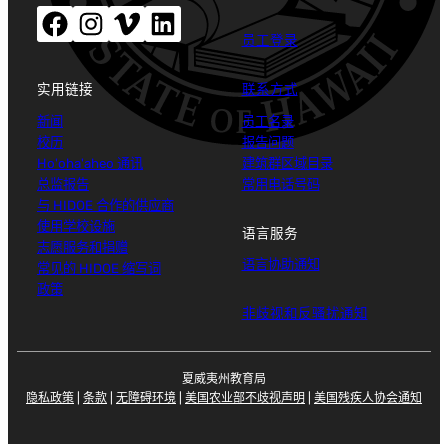
Facebook（打开新窗口）
Instagram（打开新窗口）
Vimeo（打开新窗口）
LinkedIn（打开新窗口）
员工登录
实用链接
联系方式
新闻
员工名录
校历
报告问题
Ho'oha'aheo 通讯
建筑群区域目录
总监报告
常用电话号码
与 HIDOE 合作的供应商
使用学校设施
语言服务
志愿服务和捐赠
语言协助通知
常见的 HIDOE 缩写词
政策
非歧视和反骚扰通知
夏威夷州教育局
隐私政策
|
条款
|
无障碍环境
|
美国农业部不歧视声明
|
美国残疾人协会通知