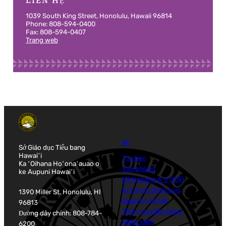
LIÊN HỆ
1039 South King Street, Honolulu, Hawaii 96814
Phone: 808-594-0400
Fax: 808-594-0407
Trang web
Về
Sở Giáo dục Tiểu bang
Hawaiʻi
Tổ chức
Ka ʻOihana Hoʻonaʻauao o
Văn phòng
ke Aupuni Hawaiʻi
Nā Hopena Aʻo (HĀ)
Kế hoạch chiến lược
1390 Miller St. Honolulu, HI
Quan hệ đối tác
96813
Tài trợ của liên bang
Đường dây chính: 808-784-
Ngân sách
6200