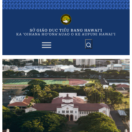
Chuyển
đến
phần
nội
dung
SỞ GIÁO DỤC TIỂU BANG HAWAIʻI
KA ʻOIHANA HOʻONAʻAUAO O KE AUPUNI HAWAIʻI