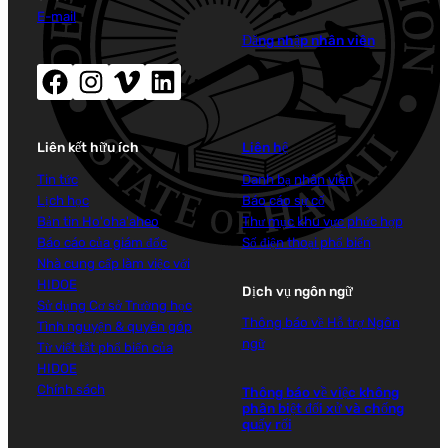
E-mail
Đăng nhập nhân viên
Facebook (mở cửa sổ mới)
Instagram (mở cửa sổ mới)
Vimeo (mở cửa sổ mới)
LinkedIn (mở cửa sổ mới)
Liên kết hữu ích
Liên hệ
Tin tức
Danh bạ nhân viên
Lịch học
Báo cáo sự cố
Bản tin Ho'oha'aheo
Thư mục khu vực phức hợp
Báo cáo của giám đốc
Số điện thoại phổ biến
Nhà cung cấp làm việc với
HIDOE
Dịch vụ ngôn ngữ
Sử dụng Cơ sở Trường học
Thông báo về Hỗ trợ Ngôn
Tình nguyện & quyên góp
ngữ
Từ viết tắt phổ biến của
HIDOE
Chính sách
Thông báo về việc không
phân biệt đối xử và chống
quấy rối