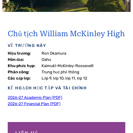
Chủ tịch William McKinley High
VỀ TRƯỜNG NÀY
Hiệu trưởng:
Ron Okamura
Hòn đảo:
Oahu
Khu phức hợp:
Kaimukī-McKinley-Roosevelt
Phân công:
Trung học phổ thông
Các cấp lớp:
Lớp 9, lớp 10, lớp 11, lớp 12
KẾ HOẠCH HỌC TẬP VÀ TÀI CHÍNH
2026-27 Academic Plan (PDF)
2026-27 Financial Plan (PDF)