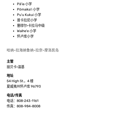
Pā'ia 小学
Pōmaika'i 小学
Pu'u Kukui 小学
普卡拉尼小学
塞缪尔·卡拉马中级
Waihe'e 小学
怀卢库小学
哈纳-拉海纳鲁纳-拉奈-摩洛凯岛
主管
丽贝卡·温基
地址
54 High St.，4 楼
夏威夷州怀卢库 96793
电话/传真
电话：808-243-1161
传真：808-984-8008