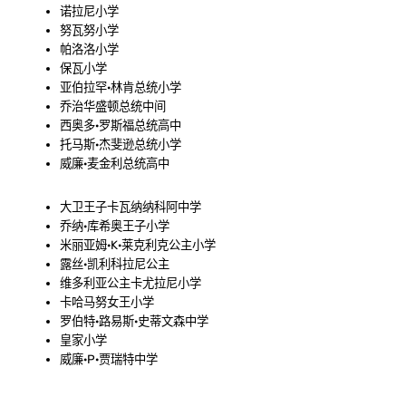
诺拉尼小学
努瓦努小学
帕洛洛小学
保瓦小学
亚伯拉罕·林肯总统小学
乔治华盛顿总统中间
西奥多·罗斯福总统高中
托马斯·杰斐逊总统小学
威廉·麦金利总统高中
大卫王子卡瓦纳纳科阿中学
乔纳·库希奥王子小学
米丽亚姆·K·莱克利克公主小学
露丝·凯利科拉尼公主
维多利亚公主卡尤拉尼小学
卡哈马努女王小学
罗伯特·路易斯·史蒂文森中学
皇家小学
威廉·P·贾瑞特中学