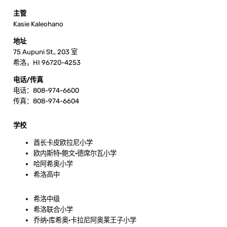
主管
Kasie Kaleohano
地址
75 Aupuni St., 203 室
希洛，HI 96720-4253
电话/传真
电话：808-974-6600
传真：808-974-6604
学校
酋长卡皮欧拉尼小学
欧内斯特·鲍文·德席尔瓦小学
哈阿希奥小学
希洛高中
希洛中级
希洛联合小学
乔纳·库希奥·卡拉尼阿奥莱王子小学