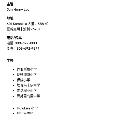
主管
Jon Henry Lee
地址
601 Kamokila 大道，588 室
夏威夷州卡波利 96707
电话/传真
电话: 808-692-8000
传真：808-692-7899
学校
巴伯斯角小学
伊娃海滩小学
伊娃小学
埃瓦马卡伊中学
霍洛穆亚小学
洪努里乌里中学
Ho'okele 小学
伊利马中级