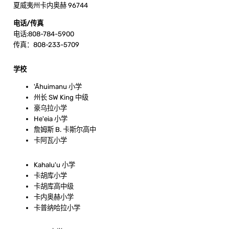
夏威夷州卡内奥赫 96744
电话/传真
电话:808-784-5900
传真：808-233-5709
学校
'Āhuimanu 小学
州长 SW King 中级
豪乌拉小学
He'eia 小学
詹姆斯 B. 卡斯尔高中
卡阿瓦小学
Kahalu'u 小学
卡胡库小学
卡胡库高中级
卡内奥赫小学
卡普纳哈拉小学