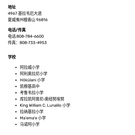
地址
4967 基拉韦厄大道
夏威夷州檀香山 96816
电话/传真
电话:808-784-6600
传真：808-733-4953
学校
阿拉威小学
阿利奥拉尼小学
Hōkūlani 小学
凯穆基高中
考鲁韦拉小学
库拉凯阿普尼·奥纽努埃努
King William C. Lunalilo 小学
拉纳基拉小学
Ma'ema'e 小学
马诺阿小学