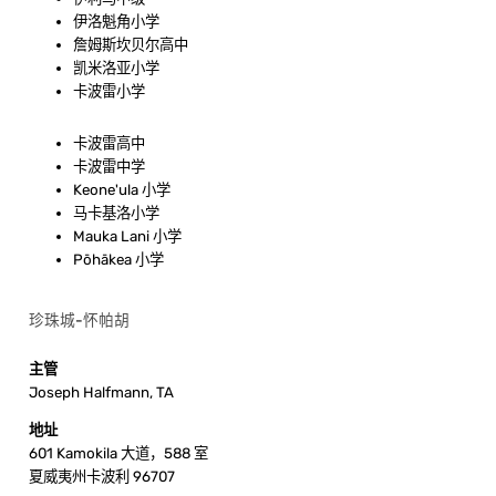
伊洛魁角小学
詹姆斯坎贝尔高中
凯米洛亚小学
卡波雷小学
卡波雷高中
卡波雷中学
Keone'ula 小学
马卡基洛小学
Mauka Lani 小学
Pōhākea 小学
珍珠城-怀帕胡
主管
Joseph Halfmann, TA
地址
601 Kamokila 大道，588 室
夏威夷州卡波利 96707