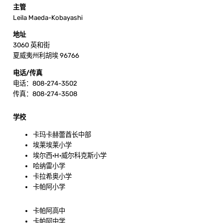
主管
Leila Maeda-Kobayashi
地址
3060 英和街
夏威夷州利胡埃 96766
电话/传真
电话：808-274-3502
传真：808-274-3508
学校
卡玛卡赫蕾酋长中部
埃莱埃莱小学
埃尔西·H·威尔科克斯小学
哈纳雷小学
卡拉希奥小学
卡帕阿小学
卡帕阿高中
卡帕阿中学