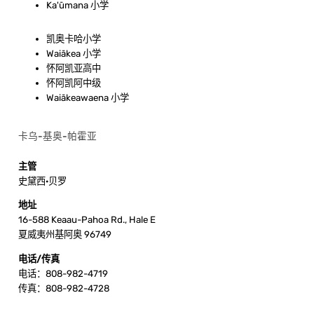
Ka'ūmana 小学
凯奥卡哈小学
Waiākea 小学
怀阿凯亚高中
怀阿凯阿中级
Waiākeawaena 小学
卡乌-基奥-帕霍亚
主管
史黛西·贝罗
地址
16-588 Keaau-Pahoa Rd., Hale E
夏威夷州基阿奥 96749
电话/传真
电话：808-982-4719
传真：808-982-4728