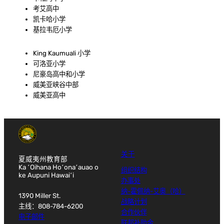
考艾高中
凯卡哈小学
基拉韦厄小学
King Kaumuali 小学
可洛亚小学
尼豪岛高中和小学
威美亚峡谷中部
威美亚高中
关于
夏威夷州教育部
Ka ʻOihana Hoʻonaʻauao o
组织结构
ke Aupuni Hawaiʻi
办事处
纳-霍佩纳-艾奥（哈）
1390 Miller St.
战略计划
主线：808-784-6200
合作伙伴
电子邮件
联邦补助金