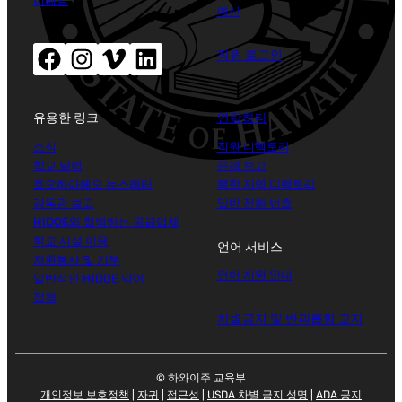
이메일
예산
페이스북(새창으로 열립니다)
인스타그램(새창으로 열립니다)
Vimeo (새 창 열기)
LinkedIn(새 창 열기)
직원 로그인
유용한 링크
연락하다
소식
직원 디렉토리
학교 달력
문제 보고
호오하아헤오 뉴스레터
복합 지역 디렉토리
감독관 보고
일반 전화 번호
HIDOE와 협력하는 공급업체
학교 시설 이용
언어 서비스
자원봉사 및 기부
언어 지원 안내
일반적인 HIDOE 약어
정책
차별금지 및 반괴롭힘 고지
© 하와이주 교육부
개인정보 보호정책
|
자귀
|
접근성
|
USDA 차별 금지 성명
|
ADA 공지