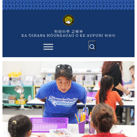
콘
텐
츠
로
바
하와이주 교육부
로
KA `OIHANA HO`ONA`AUAO O KE AUPUNI 하와이
가
기