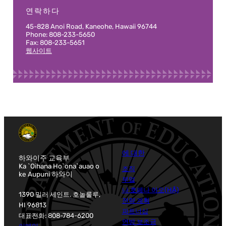
연락하다
45-828 Anoi Road, Kaneohe, Hawaii 96744
Phone: 808-233-5650
Fax: 808-233-5651
웹사이트
에 대한
하와이주 교육부
Ka `Oihana Ho`ona`auao o
조직
ke Aupuni 하와이
부엌
나 호페나 아오(HĀ)
1390 밀러 세인트. 호놀룰루,
전략 계획
HI 96813
파트너십
대표전화: 808-784-6200
연방 보조금