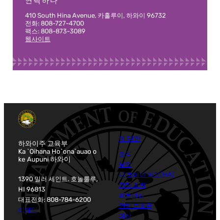
연락하다
410 South Hina Avenue, 카훌루이, 하와이 96732
전화: 808-727-4700
팩스: 808-873-3089
웹사이트
에 대한
하와이주 교육부
Ka `Oihana Ho`ona`auao o
조직
ke Aupuni 하와이
부엌
나 호페나 아오(HĀ)
1390 밀러 세인트. 호놀룰루,
전략 계획
HI 96813
파트너십
대표전화: 808-784-6200
연방 보조금
이메일
예산