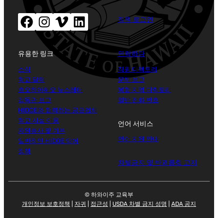
페이스북(새창으로 열립니다)
인스타그램(새창으로 열립니다)
Vimeo (새 창 열기)
LinkedIn(새 창 열기)
직원 로그인
유용한 링크
연락하다
소식
직원 디렉토리
학교 달력
문제 보고
호오하아헤오 뉴스레터
복합 지역 디렉토리
감독관 보고
일반 전화 번호
HIDOE와 협력하는 공급업체
학교 시설 이용
언어 서비스
자원봉사 및 기부
언어 지원 안내
일반적인 HIDOE 약어
정책
차별금지 및 반괴롭힘 고지
© 하와이주 교육부
개인정보 보호정책
|
자귀
|
접근성
|
USDA 차별 금지 성명
|
ADA 공지