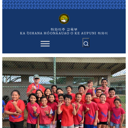
콘
텐
츠
로
바
하와이주 교육부
로
KA `OIHANA HO`ONA`AUAO O KE AUPUNI 하와이
가
기