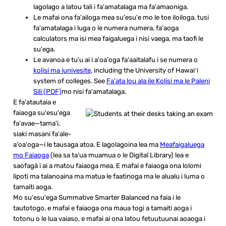
lagolago a latou tali i fa'amatalaga ma fa'amaoniga.
Le mafai ona fa'ailoga mea su'esu'e mo le toe iloiloga, tusi
fa'amatalaga i luga o le numera numera, fa'aoga
calculators ma isi mea faigaluega i nisi vaega, ma taofi le
su'ega.
Le avanoa e tu'u ai i a'oa'oga fa'aaitalafu i se numera o
kolisi ma iunivesite
, including the University of Hawaiʻi
system of colleges. See
Fa'ata lou ala ile Kolisi ma le Paleni
Sili (PDF)
mo nisi fa'amatalaga.
E fa'atautaia e
faiaoga su'esu'ega
fa'avae—tama'i,
siaki masani fa'ale-
a'oa'oga—i le tausaga atoa. E lagolagoina lea ma
Meafaigaluega
mo Faiaoga
(lea sa ta'ua muamua o le Digital Library) lea e
saofagā i ai a matou faiaoga mea. E mafai e faiaoga ona lolomi
lipoti ma talanoaina ma matua le faatinoga ma le alualu i luma o
tamaiti aoga.
Mo su'esu'ega Summative Smarter Balanced na faia i le
tautotogo, e mafai e faiaoga ona maua togi a tamaiti aoga i
totonu o le lua vaiaso, e mafai ai ona latou fetuutuunai aoaoga i