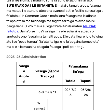
tali ai fesili uma. E mafai fo'i ona fa'atino le SBA i ni nai aso.
SU'E FA'A'OGA I LE INITANETI:
E mafai e tamaiti a'oga, faiaoga
ma matua i le atunu'u atoa ona avanoa i seti o fesili o su'esu'ega e
fa'atatau i le Common Core e mafai ona fa'aoga mo le atina'e
fa'apolofesa ma talanoaga ma tagata fai faiga fa'avae ma isi
paaga fiafia. O lo'o maua su'ega fa'ata'ita'i ile matou
AlaHSAP
faitotoa
. Ua na'o se mua'i va'aiga ma e le aofia ai le atoaga o
anotusi e ono feagai ma tamaiti aoga. E le gata i lea, o loʻo tuʻuina
atu i se "pepa tumau" (faʻataʻitaʻiga, e le faʻaogaina komepiuta)
ma o le a le mauaina e tagata faʻaoga lipoti poʻo togi.​​​
2025-26 Administration
Vaega
Fa'amalama
o
Vasega (s)
po'o
Su'ega
Anotu
Track(s)
Tatala
Tapuni
si
02/17/2
05/28/
3-8 ma le 11
6
26
1st
semest