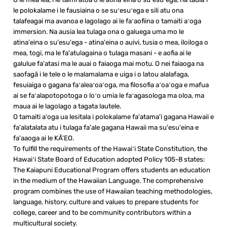
le polokalame i le fausiaina o se suʻesuʻega e sili atu ona
talafeagai ma avanoa e lagolago ai le faʻaofiina o tamaiti aʻoga
immersion. Na ausia lea tulaga ona o galuega uma mo le
atina'eina o su'esu'ega - atina'eina o auivi, tusia o mea, iloiloga o
mea, togi, ma le fa'atulagaina o tulaga masani - e aofia ai le
galulue fa'atasi ma le auai o faiaoga mai motu. O nei faiaoga na
saofagā i le tele o le malamalama e uiga i o latou alalafaga,
fesuiaiga o gagana faʻaleaʻoaʻoga, ma filosofia aʻoaʻoga e mafua
ai se faʻalapotopotoga o loʻo umia le faʻagasologa ma oloa, ma
maua ai le lagolago a tagata lautele.
O tamaiti a'oga ua lesitala i polokalame fa'atama'i gagana Hawaii e
fa'alatalata atu i tulaga fa'ale gagana Hawaii ma su'esu'eina e
fa'aaoga ai le KĀ'EO.
To fulfill the requirements of the Hawaiʻi State Constitution, the
Hawaiʻi State Board of Education adopted Policy 105-8 states:
The Kaiapuni Educational Program offers students an education
in the medium of the Hawaiian Language. The comprehensive
program combines the use of Hawaiian teaching methodologies,
language, history, culture and values to prepare students for
college, career and to be community contributors within a
multicultural society.