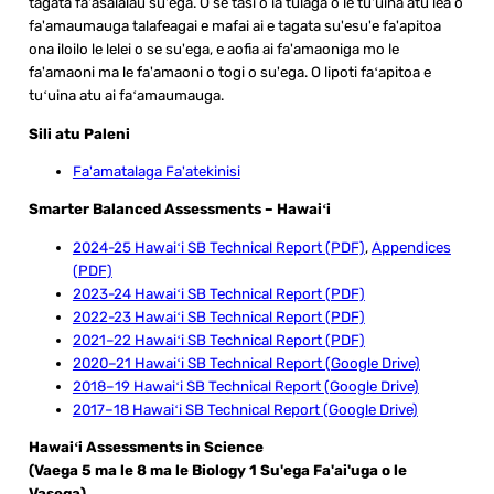
tagata fa'asalalau su'ega. O se tasi o ia tulaga o le tu'uina atu lea o
fa'amaumauga talafeagai e mafai ai e tagata su'esu'e fa'apitoa
ona iloilo le lelei o se su'ega, e aofia ai fa'amaoniga mo le
fa'amaoni ma le fa'amaoni o togi o su'ega. O lipoti faʻapitoa e
tuʻuina atu ai faʻamaumauga.
Sili atu Paleni
Fa'amatalaga Fa'atekinisi
Smarter Balanced Assessments – Hawaiʻi
2024-25 Hawaiʻi SB Technical Report (PDF)
,
Appendices
(PDF)
2023-24 Hawaiʻi SB Technical Report (PDF)
2022-23 Hawaiʻi SB Technical Report (PDF)
2021–22 Hawaiʻi SB Technical Report (PDF)
2020–21 Hawaiʻi SB Technical Report (Google Drive)
2018–19 Hawaiʻi SB Technical Report (Google Drive)
2017–18 Hawaiʻi SB Technical Report (Google Drive)
Hawaiʻi Assessments in Science
(Vaega 5 ma le 8 ma le Biology 1 Su'ega Fa'ai'uga o le
Vasega)