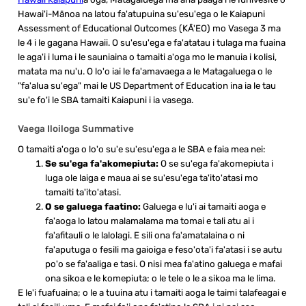
Hawai'i-Mānoa na latou fa'atupuina su'esu'ega o le Kaiapuni
Assessment of Educational Outcomes (KĀ'EO) mo Vasega 3 ma
le 4 i le gagana Hawaii. O su'esu'ega e fa'atatau i tulaga ma fuaina
le aga'i i luma i le sauniaina o tamaiti a'oga mo le manuia i kolisi,
matata ma nu'u. O lo'o iai le fa'amavaega a le Matagaluega o le
"fa'alua su'ega" mai le US Department of Education ina ia le tau
su'e fo'i le SBA tamaiti Kaiapuni i ia vasega.
Vaega Iloiloga Summative
O tamaiti a'oga o lo'o su'e su'esu'ega a le SBA e faia mea nei:
Se su'ega fa'akomepiuta:
O se su'ega fa'akomepiuta i
luga ole laiga e maua ai se su'esu'ega ta'ito'atasi mo
tamaiti ta'ito'atasi.
O se galuega faatino:
Galuega e lu'i ai tamaiti aoga e
fa'aoga lo latou malamalama ma tomai e tali atu ai i
fa'afitauli o le lalolagi. E sili ona fa'amatalaina o ni
fa'aputuga o fesili ma gaioiga e feso'ota'i fa'atasi i se autu
po'o se fa'aaliga e tasi. O nisi mea fa'atino galuega e mafai
ona sikoa e le komepiuta; o le tele o le a sikoa ma le lima.
E le'i fuafuaina; o le a tuuina atu i tamaiti aoga le taimi talafeagai e