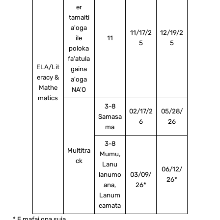
er
tamaiti
a'oga
11/17/2
12/19/2
ile
11
5
5
poloka
fa'atula
ELA/Lit
gaina
eracy &
a'oga
Mathe
NA'O
matics
3-8
02/17/2
05/28/
Samasa
6
26
ma
3-8
Multitra
Mumu,
ck
Lanu
06/12/
lanumo
03/09/
26*​​​
ana,
26*
Lanum
eamata
* E mafai ona suia