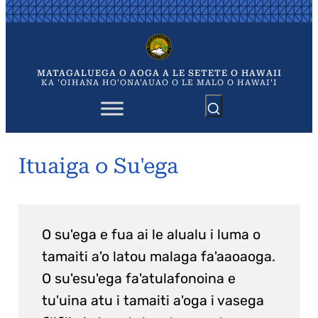
Skip
to
content
MATAGALUEGA O AOGA A LE SETETE O HAWAII
KA 'OIHANA HO'ONA'AUAO O LE MALO O HAWAI'I
Ituaiga o Su'ega
O su'ega e fua ai le alualu i luma o
tamaiti a'o latou malaga fa'aaoaoga.
O su'esu'ega fa'atulafonoina e
tu'uina atu i tamaiti a'oga i vasega