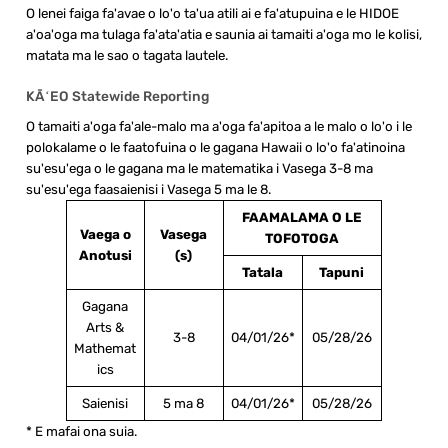
O lenei faiga fa'avae o lo'o ta'ua atili ai e fa'atupuina e le HIDOE
a'oa'oga ma tulaga fa'ata'atia e saunia ai tamaiti a'oga mo le kolisi,
matata ma le sao o tagata lautele.
KĀʻEO Statewide Reporting
O tamaiti a'oga fa'ale-malo ma a'oga fa'apitoa a le malo o lo'o i le
polokalame o le faatofuina o le gagana Hawaii o lo'o fa'atinoina
su'esu'ega o le gagana ma le matematika i Vasega 3-8 ma
su'esu'ega faasaienisi i Vasega 5 ma le 8.
FAAMALAMA O LE
Vaega o
Vasega
TOFOTOGA
Anotusi
(s)
Tatala
Tapuni
Gagana
Arts &
3-8
04/01/26*
05/28/26
Mathemat
ics
Saienisi
5 ma 8
04/01/26*
05/28/26
*
E mafai ona suia.