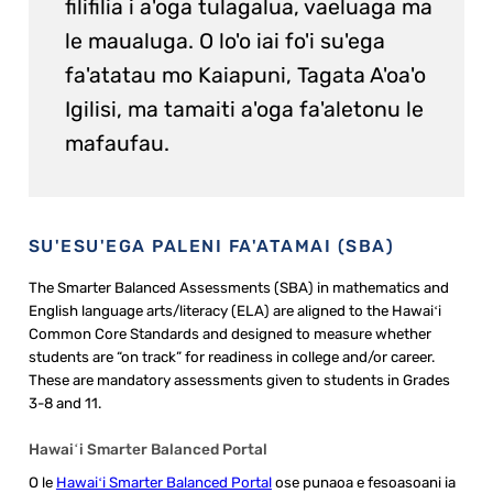
filifilia i a'oga tulagalua, vaeluaga ma
le maualuga. O lo'o iai fo'i su'ega
fa'atatau mo Kaiapuni, Tagata A'oa'o
Igilisi, ma tamaiti a'oga fa'aletonu le
mafaufau.
SU'ESU'EGA PALENI FA'ATAMAI (SBA)
The Smarter Balanced Assessments (SBA) in mathematics and
English language arts/literacy (ELA) are aligned to the Hawaiʻi
Common Core Standards and designed to measure whether
students are “on track” for readiness in college and/or career.
These are mandatory assessments given to students in Grades
3-8 and 11.
Hawaiʻi Smarter Balanced Portal
O le
Hawaiʻi Smarter Balanced Portal
ose punaoa e fesoasoani ia