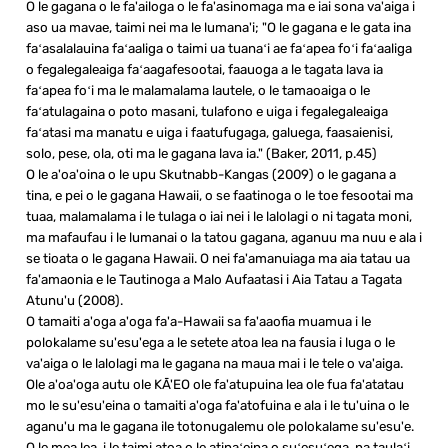
O le gagana o le fa'ailoga o le fa'asinomaga ma e iai sona va'aiga i
aso ua mavae, taimi nei ma le lumana'i; "O le gagana e le gata ina
faʻasalalauina faʻaaliga o taimi ua tuanaʻi ae faʻapea foʻi faʻaaliga
o fegalegaleaiga faʻaagafesootai, faauoga a le tagata lava ia
faʻapea foʻi ma le malamalama lautele, o le tamaoaiga o le
faʻatulagaina o poto masani, tulafono e uiga i fegalegaleaiga
faʻatasi ma manatu e uiga i faatufugaga, galuega, faasaienisi,
solo, pese, ola, oti ma le gagana lava ia." (Baker, 2011, p.45)
O le a'oa'oina o le upu Skutnabb-Kangas (2009) o le gagana a
tina, e pei o le gagana Hawaii, o se faatinoga o le toe fesootai ma
tuaa, malamalama i le tulaga o iai nei i le lalolagi o ni tagata moni,
ma mafaufau i le lumanai o la tatou gagana, aganuu ma nuu e ala i
se tioata o le gagana Hawaii. O nei fa'amanuiaga ma aia tatau ua
fa'amaonia e le Tautinoga a Malo Aufaatasi i Aia Tatau a Tagata
Atunu'u (2008).
O tamaiti a'oga a'oga fa'a-Hawaii sa fa'aaofia muamua i le
polokalame su'esu'ega a le setete atoa lea na fausia i luga o le
va'aiga o le lalolagi ma le gagana na maua mai i le tele o va'aiga.
Ole a'oa'oga autu ole KĀ'EO ole fa'atupuina lea ole fua fa'atatau
mo le su'esu'eina o tamaiti a'oga fa'atofuina e ala i le tu'uina o le
aganu'u ma le gagana ile totonugalemu ole polokalame su'esu'e.
O le mea lea, i le taimi atoa o le atinaʻeina o suʻesuʻega, na taulaʻi