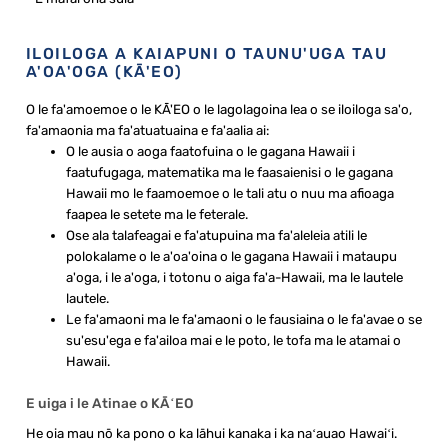
ILOILOGA A KAIAPUNI O TAUNU'UGA TAU
A'OA'OGA (KĀ'EO)
O le fa'amoemoe o le KĀ'EO o le lagolagoina lea o se iloiloga sa'o,
fa'amaonia ma fa'atuatuaina e fa'aalia ai:
O le ausia o aoga faatofuina o le gagana Hawaii i
faatufugaga, matematika ma le faasaienisi o le gagana
Hawaii mo le faamoemoe o le tali atu o nuu ma afioaga
faapea le setete ma le feterale.
Ose ala talafeagai e fa'atupuina ma fa'aleleia atili le
polokalame o le a'oa'oina o le gagana Hawaii i mataupu
a'oga, i le a'oga, i totonu o aiga fa'a-Hawaii, ma le lautele
lautele.
Le fa'amaoni ma le fa'amaoni o le fausiaina o le fa'avae o se
su'esu'ega e fa'ailoa mai e le poto, le tofa ma le atamai o
Hawaii.
E uiga i le Atinae o KĀʻEO
He oia mau nō ka pono o ka lāhui kanaka i ka naʻauao Hawaiʻi.