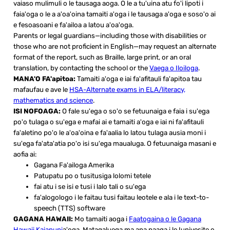
vaiaso mulimuli o le tausaga aoga. O le a tu'uina atu fo'i lipoti i
faia'oga o le a a'oa'oina tamaiti a'oga i le tausaga a'oga e soso'o ai
e fesoasoani e fa'ailoa a latou a'oa'oga.
Parents or legal guardians—including those with disabilities or
those who are not proficient in English—may request an alternate
format of the report, such as Braille, large print, or an oral
translation, by contacting the school or the
Vaega o Iloiloga
.
MANA'O FA'apitoa:
Tamaiti a'oga e iai fa'afitauli fa'apitoa tau
mafaufau e ave le
HSA-Alternate exams in ELA/literacy,
mathematics and science
.
ISI NOFOAGA:
O fale su'ega o so'o se fetuunaiga e faia i su'ega
po'o tulaga o su'ega e mafai ai e tamaiti a'oga e iai ni fa'afitauli
fa'aletino po'o le a'oa'oina e fa'aalia lo latou tulaga ausia moni i
su'ega fa'ata'atia po'o isi su'ega maualuga. O fetuunaiga masani e
aofia ai:
Gagana Fa'ailoga Amerika
Patupatu po o tusitusiga lolomi tetele
fai atu i se isi e tusi i lalo tali o su'ega
fa'alogologo i le faitau tusi faitau leotele e ala i le text-to-
speech (TTS) software
GAGANA HAWAII:
Mo tamaiti aoga i
Faatogaina o le Gagana
Hawaii Kaiapuni
a'oga, Matagaluega ma ana paaga i le Iunivesite o