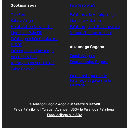
Sootaga aoga
Fa'afeso'ota'i
Tala Fou
Fa'atonu a le Aufaigaluega
Kalena A'oga
Lipoti se Mataupu
Ho'oha'aheo Newsletter
Fa'atonuga a le Eria Lavelave
Lipoti a le Pule Sili
Numera Telefoni masani
Fa'atauga o lo'o Galulue ma
HIDOE
Au'aunaga Gagana
Fa'aaogaina o Fale A'oga
Faasilasilaga o
Volenitia & Foai
Fesoasoaniga Gagana
Acronyms masani HIDOE
Faiga Fa'avae
Fa'asilasilaga o le le
Fa'ailoga tagata ma le
Fa'atiga
© Matagaluega o Aoga a le Setete o Hawaii
Faiga Fa'alilolilo
|
Tulaga
|
Avanoa
|
USDA le Fa'ailoga Fa'ailoga
|
Faasilasilaga a le ADA