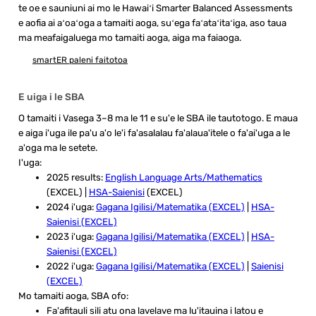
te oe e sauniuni ai mo le Hawaiʻi Smarter Balanced Assessments
e aofia ai aʻoaʻoga a tamaiti aoga, suʻega faʻataʻitaʻiga, aso taua
ma meafaigaluega mo tamaiti aoga, aiga ma faiaoga.
smartER paleni faitotoa
E uiga i le SBA
O tamaiti i Vasega 3–8 ma le 11 e su'e le SBA ile tautotogo. E maua
e aiga i'uga ile pa'u a'o le'i fa'asalalau fa'alaua'itele o fa'ai'uga a le
a'oga ma le setete.
I'uga:
2025 results:
English Language Arts/Mathematics
(EXCEL) |
HSA-Saienisi
(EXCEL)
2024 i'uga:
Gagana Igilisi/Matematika (EXCEL)
|
HSA-
Saienisi (EXCEL)
2023 i'uga:
Gagana Igilisi/Matematika (EXCEL)
|
HSA-
Saienisi (EXCEL)
2022 i'uga:
Gagana Igilisi/Matematika (EXCEL)
|
Saienisi
(EXCEL)
Mo tamaiti aoga, SBA ofo:
Fa'afitauli sili atu ona lavelave ma lu'itauina i latou e