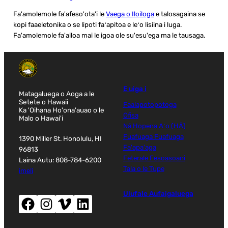
Fa'amolemole fa'afeso'ota'i le
Vaega o Iloiloga
e talosagaina se
kopi faaeletonika o se lipoti faʻapitoa e leʻo lisiina i luga.
Fa'amolemole fa'ailoa mai le igoa ole su'esu'ega ma le tausaga.
E uiga i
Matagaluega o Aoga a le
Setete o Hawaii
Faalapotopotoga
Ka 'Oihana Ho'ona'auao o le
Ofisa
Malo o Hawai'i
Nā Hopena Aʻo (HĀ)
Fuafuaga Fuafuaga
1390 Miller St. Honolulu, HI
Fa'apa'aga
96813
Feterale Fesoasoani
Laina Autu: 808-784-6200
Tala o le Tupe
imeli
Ulufale Aufaigaluega
Facebook (tatala le faamalama fou)
Instagram (tatala le faamalama fou)
Vimeo (tatala le faamalama fou)
LinkedIn (tatala le faamalama fou)