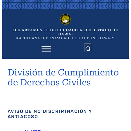
Saltar
al
contenido
DEPARTAMENTO DE EDUCACIÓN DEL ESTADO DE
HAWÁI
KA ʻOIHANA HOʻONAʻAUAO O KE AUPUNI HAWAIʻI
División de Cumplimiento
de Derechos Civiles
AVISO DE NO DISCRIMINACIÓN Y
ANTIACOSO