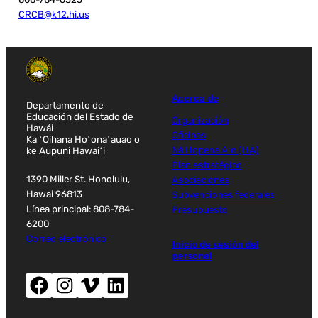
CRCB@k12.hi.us
Acerca de
Departamento de
Educación del Estado de
Organización
Hawái
Oficinas
Ka ʻOihana Hoʻonaʻauao o
ke Aupuni Hawaiʻi
Nā Hopena Aʻo (HĀ)
Plan estratégico
1390 Miller St. Honolulu,
Asociaciones
Hawai 96813
Subvenciones federales
Línea principal: 808-784-
Presupuesto
6200
Correo electrónico
Inicio de sesión del
personal
Facebook (abre nueva ventana)
Instagram (abre nueva ventana)
Vimeo (abre una nueva ventana)
LinkedIn (abre una nueva ventana)