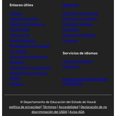
Enlaces útiles
Contacto
Noticias
Directorio del personal
Calendario escolar
Informar un problema
Boletín informativo de
Directorio de áreas
Ho'oha'aheo
complejas
Informes del
Números de teléfono
superintendente
comunes
Proveedores que trabajan
con HIDOE
Servicios de idiomas
Uso de las instalaciones
Aviso de asistencia
escolares
lingüística
Voluntariado y donaciones
Acrónimos comunes de
HIDOE
Aviso de no discriminación
y antiacoso
Políticas
© Departamento de Educación del Estado de Hawái
política de privacidad
|
Términos
|
Accesibilidad
|
Declaración de no
discriminación del USDA
|
Aviso ADA