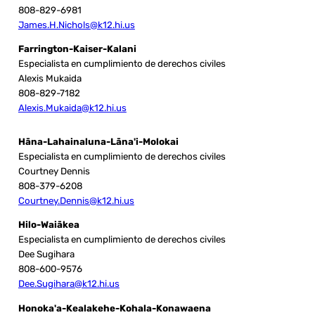
808-829-6981
James.H.Nichols@k12.hi.us
Farrington-Kaiser-Kalani
Especialista en cumplimiento de derechos civiles
Alexis Mukaida
808-829-7182
Alexis.Mukaida@k12.hi.us
Hāna-Lahainaluna-Lāna'i-Molokai
Especialista en cumplimiento de derechos civiles
Courtney Dennis
808-379-6208
Courtney.Dennis@k12.hi.us
Hilo-Waiākea
Especialista en cumplimiento de derechos civiles
Dee Sugihara
808-600-9576
Dee.Sugihara@k12.hi.us
Honoka'a-Kealakehe-Kohala-Konawaena