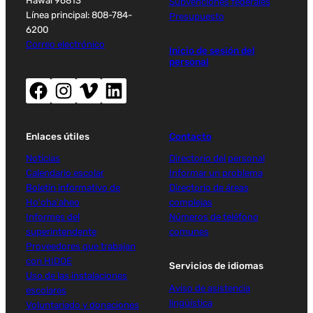
Hawai 96813
Subvenciones federales
Línea principal: 808-784-
Presupuesto
6200
Correo electrónico
Inicio de sesión del
personal
Facebook (abre nueva ventana)
Instagram (abre nueva ventana)
Vimeo (abre una nueva ventana)
LinkedIn (abre una nueva ventana)
Enlaces útiles
Contacto
Noticias
Directorio del personal
Calendario escolar
Informar un problema
Boletín informativo de
Directorio de áreas
Ho'oha'aheo
complejas
Informes del
Números de teléfono
superintendente
comunes
Proveedores que trabajan
con HIDOE
Servicios de idiomas
Uso de las instalaciones
Aviso de asistencia
escolares
lingüística
Voluntariado y donaciones