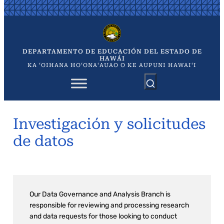
Saltar
al
contenido
DEPARTAMENTO DE EDUCACIÓN DEL ESTADO DE
HAWÁI
KA ʻOIHANA HOʻONAʻAUAO O KE AUPUNI HAWAIʻI
Investigación y solicitudes
de datos
Our Data Governance and Analysis Branch is
responsible for reviewing and processing research
and data requests for those looking to conduct