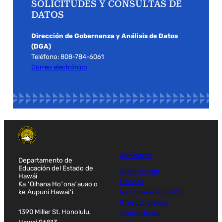
SOLICITUDES Y CONSULTAS DE
DATOS
Dirección de Gobernanza y Análisis de Datos
(DGA)
Teléfono: 808-784-6061
Correo electrónico
Acerca de
Departamento de
Educación del Estado de
Organización
Hawái
Oficinas
Ka ʻOihana Hoʻonaʻauao o
ke Aupuni Hawaiʻi
Nā Hopena Aʻo (HĀ)
Plan estratégico
1390 Miller St. Honolulu,
Asociaciones