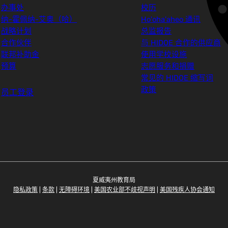
办事处
校历
纳-霍佩纳-艾奥（哈）
Ho'oha'aheo 通讯
战略计划
总监报告
合作伙伴
与 HIDOE 合作的供应商
联邦补助金
使用学校设施
预算
志愿服务和捐赠
常见的 HIDOE 缩写词
政策
员工登录
夏威夷州教育局
隐私政策
|
条款
|
无障碍环境
|
美国农业部不歧视声明
|
美国残疾人协会通知