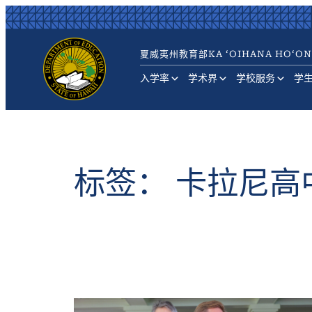
跳
至
内
夏威夷州教育部
KA ʻOIHANA HOʻON
容
入学率
学术界
学校服务
学
标签：
卡拉尼高