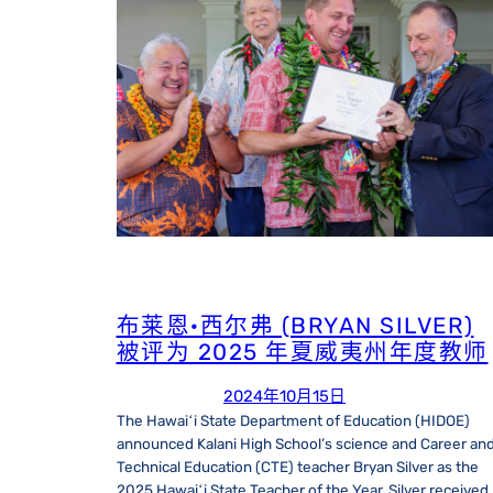
布莱恩·西尔弗 (BRYAN SILVER)
被评为 2025 年夏威夷州年度教师
2024年10月15日
The Hawaiʻi State Department of Education (HIDOE)
announced Kalani High School’s science and Career an
Technical Education (CTE) teacher Bryan Silver as the
2025 Hawaiʻi State Teacher of the Year. Silver received