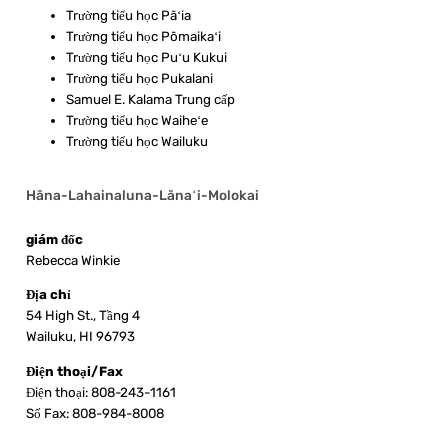
Trường tiểu học Pāʻia
Trường tiểu học Pōmaikaʻi
Trường tiểu học Puʻu Kukui
Trường tiểu học Pukalani
Samuel E. Kalama Trung cấp
Trường tiểu học Waiheʻe
Trường tiểu học Wailuku
Hāna-Lahainaluna-Lānaʻi-Molokai
giám đốc
Rebecca Winkie
Địa chỉ
54 High St., Tầng 4
Wailuku, HI 96793
Điện thoại/Fax
Điện thoại: 808-243-1161
Số Fax: 808-984-8008