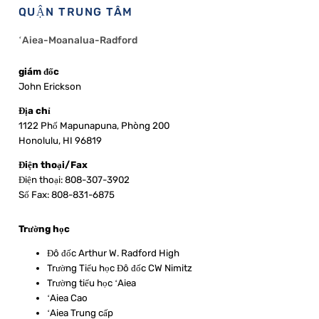
QUẬN TRUNG TÂM
ʻAiea-Moanalua-Radford
giám đốc
John Erickson
Địa chỉ
1122 Phố Mapunapuna, Phòng 200
Honolulu, HI 96819
Điện thoại/Fax
Điện thoại: 808-307-3902
Số Fax: 808-831-6875
Trường học
Đô đốc Arthur W. Radford High
Trường Tiểu học Đô đốc CW Nimitz
Trường tiểu học ʻAiea
ʻAiea Cao
ʻAiea Trung cấp