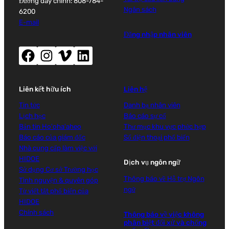
Đường dây chính: 808-784-
Ngân sách
6200
E-mail
Đăng nhập nhân viên
Facebook (mở cửa sổ mới)
Instagram (mở cửa sổ mới)
Vimeo (mở cửa sổ mới)
LinkedIn (mở cửa sổ mới)
Liên kết hữu ích
Liên hệ
Tin tức
Danh bạ nhân viên
Lịch học
Báo cáo sự cố
Bản tin Ho'oha'aheo
Thư mục khu vực phức hợp
Báo cáo của giám đốc
Số điện thoại phổ biến
Nhà cung cấp làm việc với
HIDOE
Dịch vụ ngôn ngữ
Sử dụng Cơ sở Trường học
Thông báo về Hỗ trợ Ngôn
Tình nguyện & quyên góp
ngữ
Từ viết tắt phổ biến của
HIDOE
Chính sách
Thông báo về việc không
phân biệt đối xử và chống