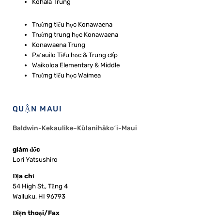
Kohala Trung
Trường tiểu học Konawaena
Trường trung học Konawaena
Konawaena Trung
Paʻauilo Tiểu học & Trung cấp
Waikoloa Elementary & Middle
Trường tiểu học Waimea
QUẬN MAUI
Baldwin-Kekaulike-Kūlanihākoʻi-Maui
giám đốc
Lori Yatsushiro
Địa chỉ
54 High St., Tầng 4
Wailuku, HI 96793
Điện thoại/Fax