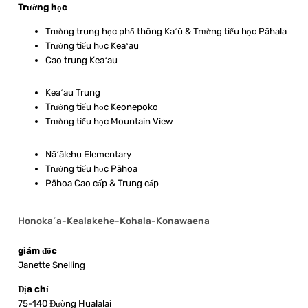
Trường học
Trường trung học phổ thông Kaʻū & Trường tiểu học Pāhala
Trường tiểu học Keaʻau
Cao trung Keaʻau
Keaʻau Trung
Trường tiểu học Keonepoko
Trường tiểu học Mountain View
Nāʻālehu Elementary
Trường tiểu học Pāhoa
Pāhoa Cao cấp & Trung cấp
Honokaʻa-Kealakehe-Kohala-Konawaena
giám đốc
Janette Snelling
Địa chỉ
75-140 Đường Hualalai