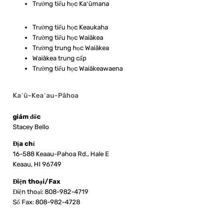
Trường tiểu học Kaʻūmana
Trường tiểu học Keaukaha
Trường tiểu học Waiākea
Trường trung học Waiākea
Waiākea trung cấp
Trường tiểu học Waiākeawaena
Kaʻū-Keaʻau-Pāhoa
giám đốc
Stacey Bello
Địa chỉ
16-588 Keaau-Pahoa Rd., Hale E
Keaau, HI 96749
Điện thoại/Fax
Điện thoại: 808-982-4719
Số Fax: 808-982-4728