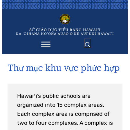
Chuyển
đến
phần
nội
dung
SỞ GIÁO DỤC TIỂU BANG HAWAIʻI
KA ʻOIHANA HOʻONAʻAUAO O KE AUPUNI HAWAIʻI
Thư mục khu vực phức hợp
Hawaiʻi’s public schools are
organized into 15 complex areas.
Each complex area is comprised of
two to four complexes. A complex is