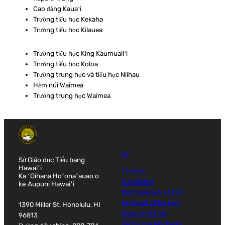
Cao đẳng Kauaʻi
Trường tiểu học Kekaha
Trường tiểu học Kīlauea
Trường tiểu học King Kaumualiʻi
Trường tiểu học Koloa
Trường trung học và tiểu học Niihau
Hẻm núi Waimea
Trường trung học Waimea
Về
Sở Giáo dục Tiểu bang
Hawaiʻi
Tổ chức
Ka ʻOihana Hoʻonaʻauao o
Văn phòng
ke Aupuni Hawaiʻi
Nā Hopena Aʻo (HĀ)
Kế hoạch chiến lược
1390 Miller St. Honolulu, HI
Quan hệ đối tác
96813
Tài trợ của liên bang