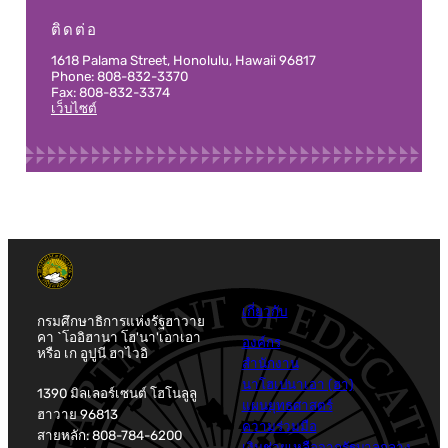
ติดต่อ
1618 Palama Street, Honolulu, Hawaii 96817
Phone: 808-832-3370
Fax: 808-832-3374
เว็บไซต์
เกี่ยวกับ
กรมศึกษาธิการแห่งรัฐฮาวาย
คา `โออิฮานา โฮ'นา'เอาเอา
องค์กร
หรือ เก อูปูนี ฮาไวอิ
สำนักงาน
นาโฮเปนาเอา (ฮา)
1390 มิลเลอร์เซนต์ โฮโนลูลู
แผนยุทธศาสตร์
ฮาวาย 96813
ความร่วมมือ
สายหลัก: 808-784-6200
เงินช่วยเหลือจากรัฐบาลกลาง