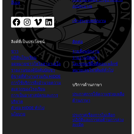
อีเมล
งบประมาณ
เฟสบุ๊ค(เปิดหน้าต่างใหม่)
อินสตาแกรม (เปิดหน้าต่างใหม่)
Vimeo (เปิดหน้าต่างใหม่)
LinkedIn (เปิดหน้าต่างใหม่)
เข้าสู่ระบบพนักงาน
ลิงค์ที่เป็นประโยชน์
ติดต่อ
ข่าว
รายชื่อพนักงาน
ปฏิทินโรงเรียน
รายงานปัญหา
จดหมายข่าวโฮโอฮาอาเฮโอ
ไดเรกทอรีพื้นที่คอมเพล็กซ์
รายงานของผู้บังคับบัญชา
หมายเลขโทรศัพท์ทั่วไป
ผู้ขายที่ทำงานร่วมกับ HIDOE
การใช้บริการสิ่งอำนวยความ
บริการด้านภาษา
สะดวกของโรงเรียน
ประกาศการให้ความช่วยเหลือ
การเป็นอาสาสมัครและการ
ด้านภาษา
บริจาค
ตัวย่อ HIDOE ทั่วไป
นโยบาย
ประกาศเรื่องการไม่เลือก
ปฏิบัติและการต่อต้านการล่วง
ละเมิด