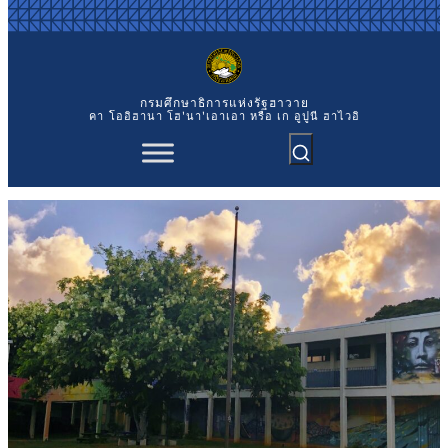
ข้าม
ไป
ยัง
เนื้อหา
กรมศึกษาธิการแห่งรัฐฮาวาย
คา `โออิฮานา โฮ'นา'เอาเอา หรือ เก อูปูนี ฮาไวอิ