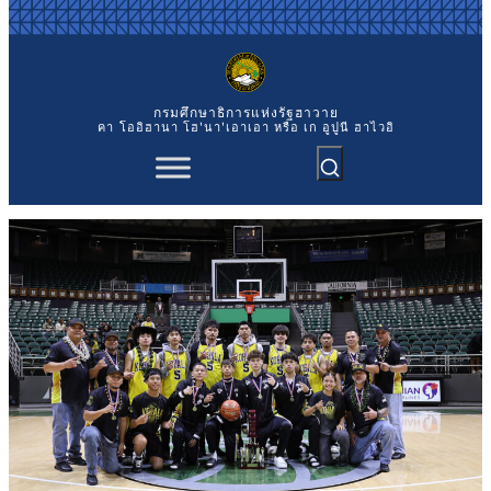
ข้าม
ไป
ยัง
เนื้อหา
กรมศึกษาธิการแห่งรัฐฮาวาย
คา `โออิฮานา โฮ'นา'เอาเอา หรือ เก อูปูนี ฮาไวอิ