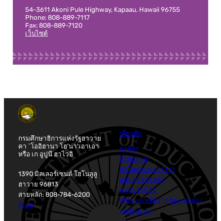
54-3611 Akoni Pule Highway, Kapaau, Hawaii 96755
Phone: 808-889-7117
Fax: 808-889-7120
เว็บไซต์
เกี่ยวกับ
กรมศึกษาธิการแห่งรัฐฮาวาย
คา `โออิฮานา โฮ'นา'เอาเอา
องค์กร
หรือ เก อูปูนี ฮาไวอิ
สำนักงาน
นาโฮเปนาเอา (ฮา)
1390 มิลเลอร์เซนต์ โฮโนลูลู
แผนยุทธศาสตร์
ฮาวาย 96813
ความร่วมมือ
สายหลัก: 808-784-6200
เงินช่วยเหลือจากรัฐบาลกลาง
อีเมล
งบประมาณ