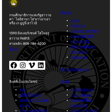
เกี่ยวกับ
กรมศึกษาธิการแห่งรัฐฮาวาย
คา `โออิฮานา โฮ'นา'เอาเอา
องค์กร
หรือ เก อูปูนี ฮาไวอิ
สำนักงาน
นาโฮเปนาเอา (ฮา)
1390 มิลเลอร์เซนต์ โฮโนลูลู
แผนยุทธศาสตร์
ฮาวาย 96813
ความร่วมมือ
สายหลัก: 808-784-6200
เงินช่วยเหลือจาก
อีเมล
รัฐบาลกลาง
งบประมาณ
เฟสบุ๊ค(เปิดหน้าต่างใหม่)
อินสตาแกรม (เปิดหน้าต่างใหม่)
Vimeo (เปิดหน้าต่างใหม่)
LinkedIn (เปิดหน้าต่างใหม่)
เข้าสู่ระบบพนักงาน
ลิงค์ที่เป็นประโยชน์
ติดต่อ
ข่าว
รายชื่อพนักงาน
ปฏิทินโรงเรียน
รายงานปัญหา
จดหมายข่าวโฮโอฮา
ไดเรกทอรีพื้นที่
อาเฮโอ
คอมเพล็กซ์
รายงานของผู้บังคับ
หมายเลขโทรศัพท์