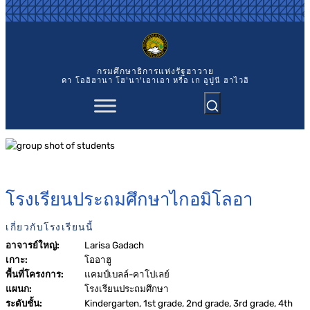
ข้าม
ไป
ยัง
เนื้อหา
กรมศึกษาธิการแห่งรัฐฮาวาย
คา `โออิฮานา โฮ'นา'เอาเอา หรือ เก อูปูนี ฮาไวอิ
โรงเรียนประถมศึกษาไกอมิโลอา
เกี่ยวกับโรงเรียนนี้
อาจารย์ใหญ่:
Larisa Gadach
เกาะ:
โออาฮู
พื้นที่โครงการ:
แคมป์เบลล์-คาโปเลย์
แผนก:
โรงเรียนประถมศึกษา
ระดับชั้น:
Kindergarten, 1st grade, 2nd grade, 3rd grade, 4th