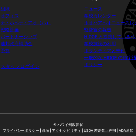
組織
ニュース
オフィス
学校カレンダー
ナ・ホペナ・アオ（ハ）
ホオハアヘオニュースレ
戦略計画
監督官の報告
パートナーシップ
HIDOE と提携している
連邦政府補助金
学校施設の利用
予算
ボランティアと寄付
一般的な HIDOE の頭字
ポリシー
スタッフログイン
© ハワイ州教育省
プライバシーポリシー
|
条項
|
アクセシビリティ
|
USDA 差別禁止声明
|
ADA通知