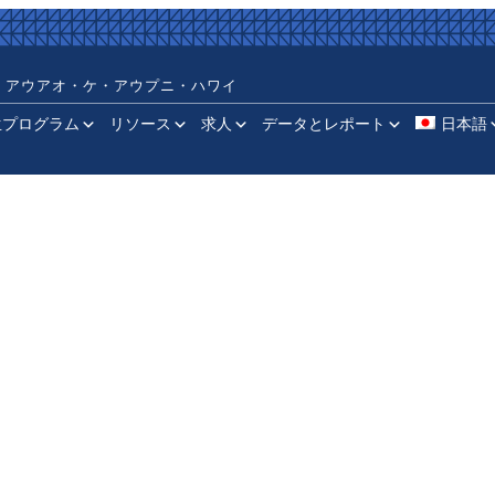
・アウアオ・ケ・アウプニ・ハワイ
生プログラム
リソース
求人
データとレポート
日本語