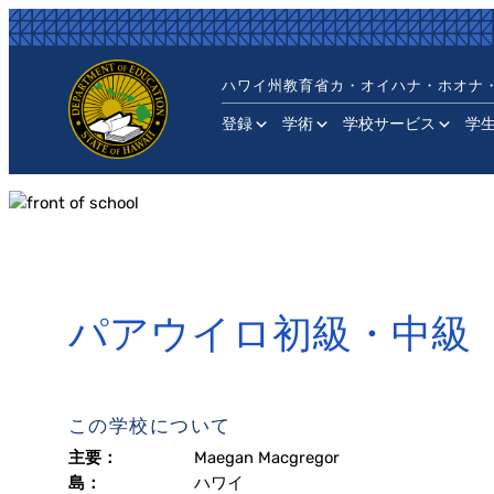
内
容
を
ハワイ州教育省
カ・オイハナ・ホオナ
ス
キ
登録
学術
学校サービス
学
ッ
プ
パアウイロ初級・中級
この学校について
主要：
Maegan Macgregor
島：
ハワイ