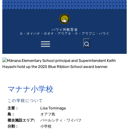
内
容
を
ス
キ
ハワイ州教育省
ッ
カ・オイハナ・ホオナ・アウアオ・ケ・アウプニ・ハワイ
プ
マナナ小学校
この学校について
主要：
Lisa Tominaga
島：
オアフ島
複合施設エリア:
パールシティ・ワイパフ
分割：
小学校