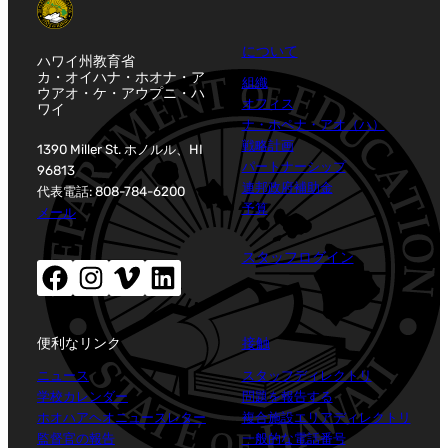
について
ハワイ州教育省
カ・オイハナ・ホオナ・ア
組織
ウアオ・ケ・アウプニ・ハ
オフィス
ワイ
ナ・ホペナ・アオ（ハ）
戦略計画
1390 Miller St. ホノルル、HI
パートナーシップ
96813
連邦政府補助金
代表電話: 808-784-6200
予算
メール
スタッフログイン
Facebook（新しいウィンドウが開きます）
Instagram（新しいウィンドウが開きます）
Vimeo (新しいウィンドウが開きます)
LinkedIn (新しいウィンドウが開きます)
便利なリンク
接触
ニュース
スタッフディレクトリ
学校カレンダー
問題を報告する
ホオハアヘオニュースレター
複合施設エリアディレクトリ
監督官の報告
一般的な電話番号