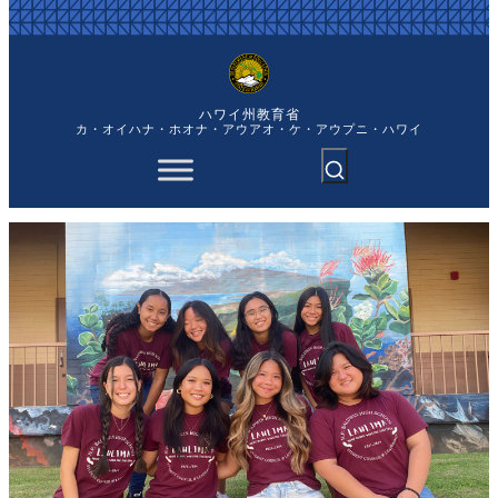
内
容
を
ス
キ
ハワイ州教育省
ッ
カ・オイハナ・ホオナ・アウアオ・ケ・アウプニ・ハワイ
プ