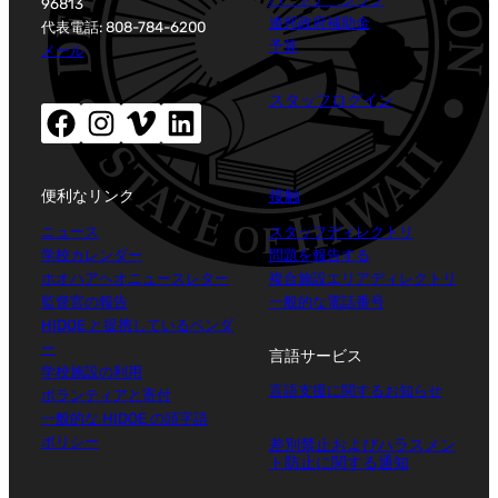
96813
連邦政府補助金
代表電話: 808-784-6200
予算
メール
スタッフログイン
Facebook（新しいウィンドウが開きます）
Instagram（新しいウィンドウが開きます）
Vimeo (新しいウィンドウが開きます)
LinkedIn (新しいウィンドウが開きます)
便利なリンク
接触
ニュース
スタッフディレクトリ
学校カレンダー
問題を報告する
ホオハアヘオニュースレター
複合施設エリアディレクトリ
監督官の報告
一般的な電話番号
HIDOE と提携しているベンダ
ー
言語サービス
学校施設の利用
言語支援に関するお知らせ
ボランティアと寄付
一般的な HIDOE の頭字語
ポリシー
差別禁止およびハラスメン
ト防止に関する通知