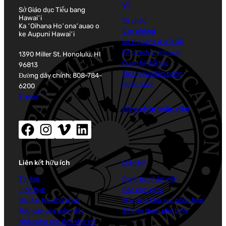
Về
Sở Giáo dục Tiểu bang
Hawaiʻi
Tổ chức
Ka ʻOihana Hoʻonaʻauao o
Văn phòng
ke Aupuni Hawaiʻi
Nā Hopena Aʻo (HĀ)
Kế hoạch chiến lược
1390 Miller St. Honolulu, HI
Quan hệ đối tác
96813
Tài trợ của liên bang
Đường dây chính: 808-784-
Ngân sách
6200
E-mail
Đăng nhập nhân viên
Facebook (mở cửa sổ mới)
Instagram (mở cửa sổ mới)
Vimeo (mở cửa sổ mới)
LinkedIn (mở cửa sổ mới)
Liên kết hữu ích
Liên hệ
Tin tức
Danh bạ nhân viên
Lịch học
Báo cáo sự cố
Bản tin Ho'oha'aheo
Thư mục khu vực phức hợp
Báo cáo của giám đốc
Số điện thoại phổ biến
Nhà cung cấp làm việc với