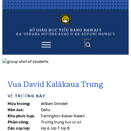
Chuyển
đến
phần
nội
dung
SỞ GIÁO DỤC TIỂU BANG HAWAIʻI
KA ʻOIHANA HOʻONAʻAUAO O KE AUPUNI HAWAIʻI
Vua David Kalākaua Trung
VỀ TRƯỜNG NÀY
Hiệu trưởng:
William Grindell
Hòn đảo:
Oahu
Khu phức hợp:
Farrington-Kaiser-Kalani
Phân công:
Trường trung học cơ sở
Các cấp lớp:
lớp 6, lớp 7, lớp 8