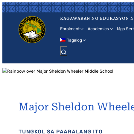
Skip
to
KAGAWARAN NG EDUKASYON NG
content
Enrolment
Academics
Mga Serb
Tagalog
Major Sheldon Wheele
TUNGKOL SA PAARALANG ITO