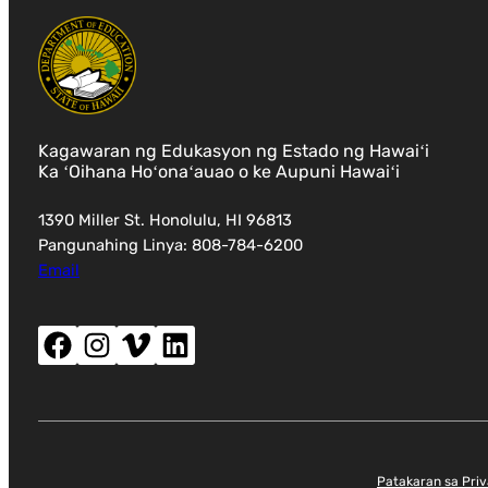
Kagawaran ng Edukasyon ng Estado ng Hawaiʻi
Ka ʻOihana Hoʻonaʻauao o ke Aupuni Hawaiʻi
1390 Miller St. Honolulu, HI 96813
Pangunahing Linya: 808-784-6200
Email
Facebook (magbubukas ng bagong window)
Instagram (magbubukas ng bagong window)
Vimeo (magbubukas ng bagong window)
LinkedIn (magbubukas ng bagong window)
Patakaran sa Pri