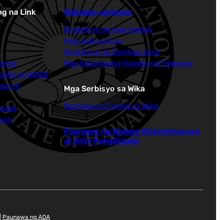
g na Link
Makipag-ugnayan
Direktoryo ng mga tauhan
Mag-ulat ng Isyu
Direktoryo ng Complex Area
dente
Mga Karaniwang Numero ng Telepono
baho sa HIDOE
dad ng
Mga Serbisyo sa Wika
Paunawa ng Tulong sa Wika
onate
onym
Paunawa ng Walang Diskriminasyon
at Anti-Pangliligalig
|
Paunawa ng ADA