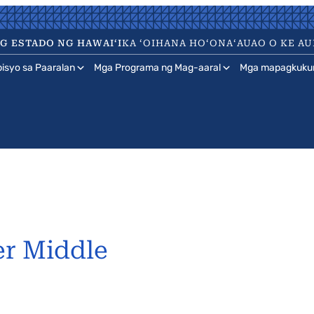
 ESTADO NG HAWAIʻI
KA ʻOIHANA HOʻONAʻAUAO O KE AU
isyo sa Paaralan
Mga Programa ng Mag-aaral
Mga mapagkuku
r Middle