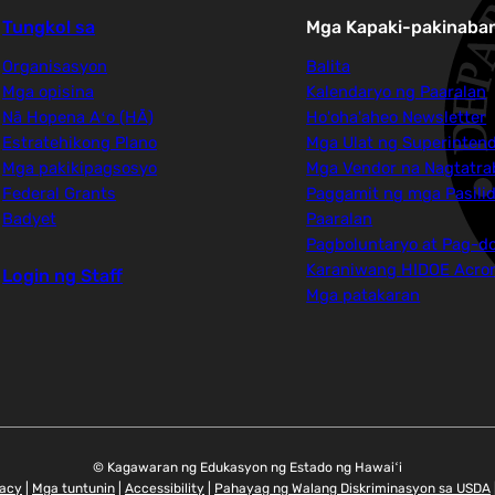
Tungkol sa
Mga Kapaki-pakinaban
Organisasyon
Balita
Mga opisina
Kalendaryo ng Paaralan
Nā Hopena Aʻo (HĀ)
Ho'oha'aheo Newsletter
Estratehikong Plano
Mga Ulat ng Superinten
Mga pakikipagsosyo
Mga Vendor na Nagtatra
Federal Grants
Paggamit ng mga Pasili
Badyet
Paaralan
Pagboluntaryo at Pag-d
Karaniwang HIDOE Acr
Login ng Staff
Mga patakaran
© Kagawaran ng Edukasyon ng Estado ng Hawaiʻi
vacy
|
Mga tuntunin
|
Accessibility
|
Pahayag ng Walang Diskriminasyon sa USDA