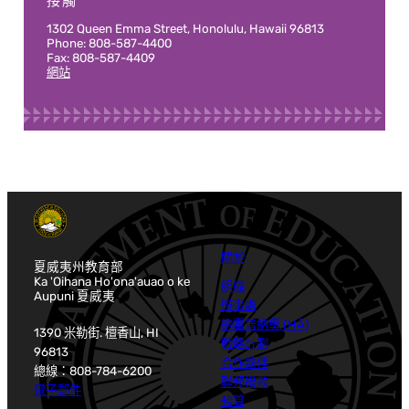
接觸
1302 Queen Emma Street, Honolulu, Hawaii 96813
Phone: 808-587-4400
Fax: 808-587-4409
網站
關於
夏威夷州教育部
Ka 'Oihana Ho'ona'auao o ke
組織
Aupuni 夏威夷
辦事處
納霍普納奧 (HĀ)
1390 米勒街. 檀香山, HI
戰略計劃
96813
合作夥伴
總線：808-784-6200
聯邦撥款
電子郵件
預算