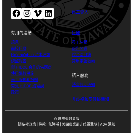
Facebook（開啟新視窗）
Instagram（開啟新視窗）
Vimeo（開啟新視窗）
LinkedIn（開啟新視窗）
員工登入
有用的連結
接觸
訊息
員工名錄
學校日曆
報告問題
Ho'oha'aheo 時事通訊
綜合區目錄
總監報告
常用電話號碼
與 HIDOE 合作的供應商
使用學校設施
語言服務
志工服務和捐贈
語言協助通知
常見 HIDOE 縮寫詞
政策
非歧視和反騷擾通知
© 夏威夷教育部
隱私權政策
|
條款
|
無障礙
|
美國農業部非歧視聲明
|
ADA 通知