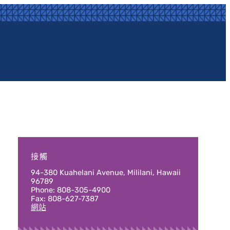
接觸
94-380 Kuahelani Avenue, Mililani, Hawaii
96789
Phone: 808-305-4900
Fax: 808-627-7387
網站