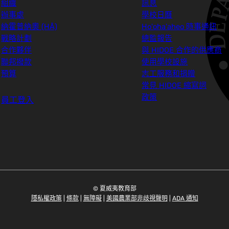
組織
訊息
辦事處
學校日曆
納霍普納奧 (HĀ)
Ho'oha'aheo 時事通訊
戰略計劃
總監報告
合作夥伴
與 HIDOE 合作的供應商
聯邦撥款
使用學校設施
預算
志工服務和捐贈
常見 HIDOE 縮寫詞
政策
員工登入
© 夏威夷教育部
隱私權政策
|
條款
|
無障礙
|
美國農業部非歧視聲明
|
ADA 通知