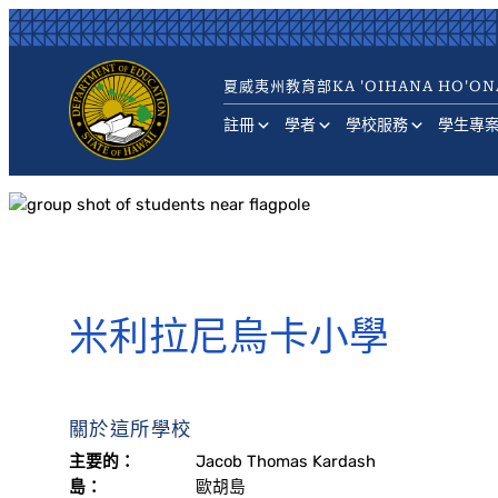
跳
至
主
夏威夷州教育部
KA 'OIHANA HO'ON
要
內
註冊
學者
學校服務
學生專
容
米利拉尼烏卡小學
關於這所學校
主要的：
Jacob Thomas Kardash
島：
歐胡島