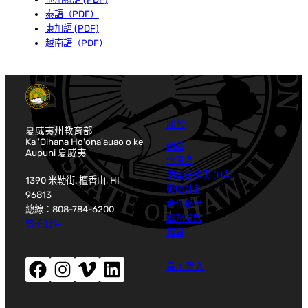
泰語（PDF）
東加語 (PDF)
越南語（PDF）
關於
夏威夷州教育部
Ka 'Oihana Ho'ona'auao o ke
組織
Aupuni 夏威夷
辦事處
納霍普納奧 (HĀ)
1390 米勒街. 檀香山, HI
戰略計劃
96813
合作夥伴
總線：808-784-6200
聯邦撥款
電子郵件
預算
Facebook（開啟新視窗）
Instagram（開啟新視窗）
Vimeo（開啟新視窗）
LinkedIn（開啟新視窗）
員工登入