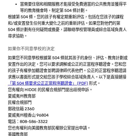
當需要住宿和相關服務才能接受免費適當的公共教育並獲得平
等的教育機會時，制定第 504 條計劃。
根據第 504 條，您的孩子有權定期重新評估，包括在您孩子的課程
和/或安置發生任何重大變化之前的重新評估。如果您對他們的第
504 條計劃有任何疑問或擔憂，請聯絡學校管理員或綜合區域負責人
尋求協助。
如果你不同意學校的決定
如果您不同意學校根據第 504 條就其孩子的身份、評估、教育計劃或
安置作出的決定，您可以要求調解或公正的正當程序聽證會。您和您
的孩子有權參加聽證會並聘請律師代表他們。公正的正當程序聽證請
求應以書面形式提交給您孩子學校綜合區域負責人。以下是直接鏈接
「第 504 條要求公正正當程序聽證會」 (PDF)
形式。
您有權向 HIDOE 的民權合規部門提出歧視申訴。
夏威夷州教育部
民權合規部門
郵政信箱 2360
夏威夷州檀香山 96804
電話：808-586-3322
您也有權利向美國教育部民權辦公室提出申請。
美國教育部