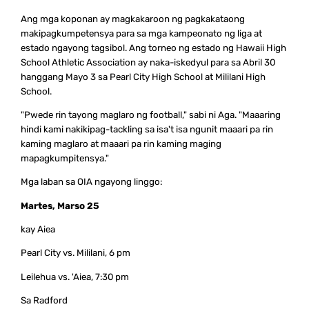
Ang mga koponan ay magkakaroon ng pagkakataong
makipagkumpetensya para sa mga kampeonato ng liga at
estado ngayong tagsibol. Ang torneo ng estado ng Hawaii High
School Athletic Association ay naka-iskedyul para sa Abril 30
hanggang Mayo 3 sa Pearl City High School at Mililani High
School.
"Pwede rin tayong maglaro ng football," sabi ni Aga. "Maaaring
hindi kami nakikipag-tackling sa isa't isa ngunit maaari pa rin
kaming maglaro at maaari pa rin kaming maging
mapagkumpitensya."
Mga laban sa OIA ngayong linggo:
Martes, Marso 25
kay Aiea
Pearl City vs. Mililani, 6 pm
Leilehua vs. 'Aiea, 7:30 pm
Sa Radford