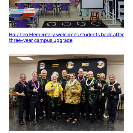
Haʻaheo Elementary welcomes students back after
three-year campus upgrade