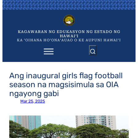
Skip
to
content
KAGAWARAN NG EDUKASYON NG ESTADO NG
HAWAIʻI
KA ʻOIHANA HOʻONAʻAUAO O KE AUPUNI HAWAIʻI
Ang inaugural girls flag football
season na magsisimula sa OIA
ngayong gabi
Mar 25, 2025