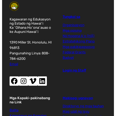
Tungkol sa
Kagawaran ng Edukasyon
ng Estado ng Hawaiʻi
Organisasyon
Ka ʻOihana Hoʻonaʻauao o
Mga opisina
ke Aupuni Hawaiʻi
Nā Hopena Aʻo (HĀ)
Estratehikong Plano
1390 Miller St. Honolulu, HI
Mga pakikipagsosyo
96813
Federal Grants
Pangunahing Linya: 808-
Badyet
784-6200
Email
Login ng Staff
Facebook (magbubukas ng bagong window)
Instagram (magbubukas ng bagong window)
Vimeo (magbubukas ng bagong window)
LinkedIn (magbubukas ng bagong window)
Mga Kapaki-pakinabang
Makipag-ugnayan
na Link
Direktoryo ng mga tauhan
Balita
Mag-ulat ng Isyu
Kalendaryo ng Paaralan