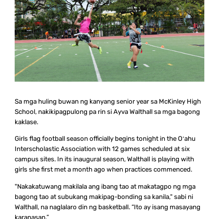
Sa mga huling buwan ng kanyang senior year sa McKinley High
School, nakikipagpulong pa rin si Ayva Walthall sa mga bagong
kaklase.
Girls flag football season officially begins tonight in the Oʻahu
Interscholastic Association with 12 games scheduled at six
campus sites. In its inaugural season, Walthall is playing with
girls she first met a month ago when practices commenced.
"Nakakatuwang makilala ang ibang tao at makatagpo ng mga
bagong tao at subukang makipag-bonding sa kanila," sabi ni
Walthall, na naglalaro din ng basketball. “Ito ay isang masayang
karanasan.”