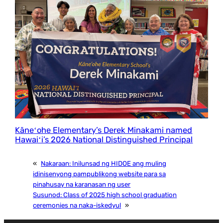
Kāneʻohe Elementary’s Derek Minakami named
Hawaiʻi’s 2026 National Distinguished Principal
«
Nakaraan:
Inilunsad ng HIDOE ang muling
idinisenyong pampublikong website para sa
pinahusay na karanasan ng user
Susunod:
Class of 2025 high school graduation
ceremonies na naka-iskedyul
»