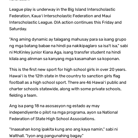
League play is underway in the Big Island Interscholastic
Federation, Kauaʻi Interscholastic Federation and Maui
Interscholastic League. OIA action continues this Friday and
Saturday.
"Ang aming dynamic ay talagang mahusay para sa isang grupo
ng mga batang babae na hindi pa nakikipaglaro sa isa't isa," sabi
ni McKinley junior Kiana Aga, isang transfer student na hindi
kilala ang alinman sa kanyang mga kasamahan sa koponan.
This is the first new sport for high school girls in over 20 years.
Hawaiʻi is the 12th state in the country to sanction girls flag
football as a high school sport. There are 46 Hawaiʻi public and
charter schools statewide, along with some private schools,
fielding a team.
Ang isa pang 18 na asosasyon ng estado ay may
independiyente o pilot na mga programa, ayon sa National
Federation of State High School Associations.
"Inaasahan kong ipakita kung ano ang kaya namin," sabi ni
Walthall. "Iyon ang pangunahing bagay."