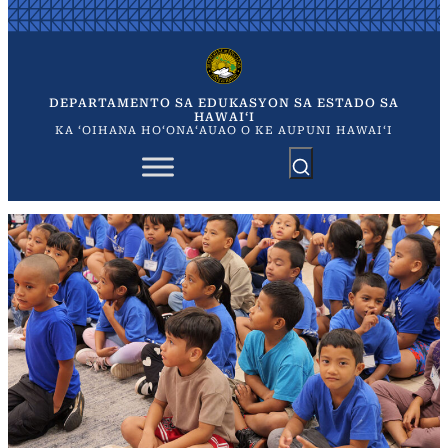
Skip
to
content
DEPARTAMENTO SA EDUKASYON SA ESTADO SA
HAWAIʻI
KA ʻOIHANA HOʻONAʻAUAO O KE AUPUNI HAWAIʻI