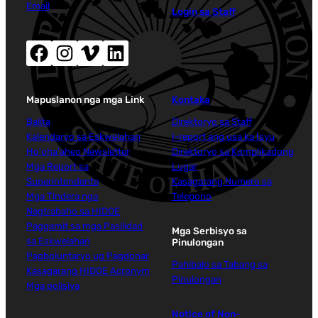
Email
Login sa Staff
Facebook (nag-abli sa bag-ong bintana)
Instagram (nag-abli sa bag-ong bintana)
Vimeo (nag-abli sa bag-ong bintana)
LinkedIn (nag-abli sa bag-ong bintana)
Mapuslanon nga mga Link
Kontaka
Balita
Direktoryo sa Staff
Kalendaryo sa Eskwelahan
I-report ang usa ka Isyu
Ho'oha'aheo Newsletter
Direktoryo sa Komplikadong
Mga Report sa
Lugar
Superintendente
Kasagarang Numero sa
Mga Tindera nga
Telepono
Nagtrabaho sa HIDOE
Paggamit sa mga Pasilidad
Mga Serbisyo sa
sa Eskwelahan
Pinulongan
Pagboluntaryo ug Pagdonar
Pahibalo sa Tabang sa
Kasagarang HIDOE Acronym
Pinulongan
Mga polisiya
Notice of Non-