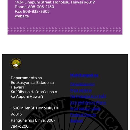
1434 Linapuni Street, Honolulu, Hawaii 96819
Phone: 808-305-2150
Fax: 808-832-3305
Website
Mahitungod sa
Departamento sa
Edukasyon sa Estado sa
Organisasyon
Hawaiʻi
Mga opisina
Ka ʻOihana Hoʻonaʻauao o
ke Aupuni Hawaiʻi
Nā Hopena Aʻo (HĀ)
Estratehikong Plano
1390 Miller St. Honolulu, HI
Mga panag-uban
96813
Federal Grants
Panguna nga Linya: 808-
Badyet
784-6200