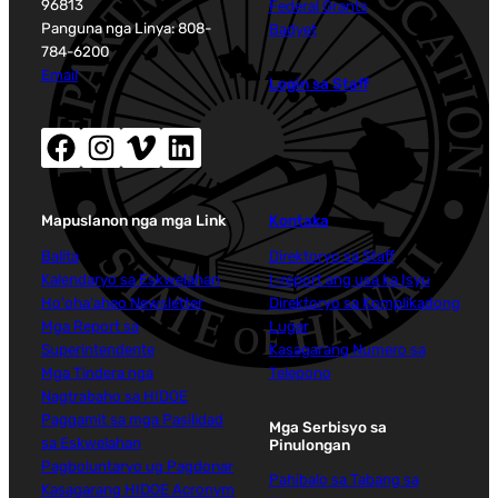
96813
Federal Grants
Panguna nga Linya: 808-
Badyet
784-6200
Email
Login sa Staff
Facebook (nag-abli sa bag-ong bintana)
Instagram (nag-abli sa bag-ong bintana)
Vimeo (nag-abli sa bag-ong bintana)
LinkedIn (nag-abli sa bag-ong bintana)
Mapuslanon nga mga Link
Kontaka
Balita
Direktoryo sa Staff
Kalendaryo sa Eskwelahan
I-report ang usa ka Isyu
Ho'oha'aheo Newsletter
Direktoryo sa Komplikadong
Mga Report sa
Lugar
Superintendente
Kasagarang Numero sa
Mga Tindera nga
Telepono
Nagtrabaho sa HIDOE
Paggamit sa mga Pasilidad
Mga Serbisyo sa
sa Eskwelahan
Pinulongan
Pagboluntaryo ug Pagdonar
Pahibalo sa Tabang sa
Kasagarang HIDOE Acronym