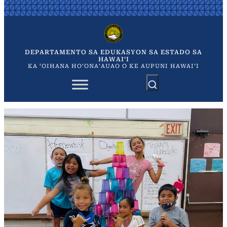
Skip
to
content
DEPARTAMENTO SA EDUKASYON SA ESTADO SA
HAWAIʻI
KA ʻOIHANA HOʻONAʻAUAO O KE AUPUNI HAWAIʻI