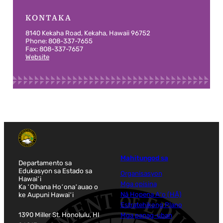
KONTAKA
8140 Kekaha Road, Kekaha, Hawaii 96752
Phone: 808-337-7655
Fax: 808-337-7657
Website
Mahitungod sa
Departamento sa
Edukasyon sa Estado sa
Organisasyon
Hawaiʻi
Mga opisina
Ka ʻOihana Hoʻonaʻauao o
ke Aupuni Hawaiʻi
Nā Hopena Aʻo (HĀ)
Estratehikong Plano
1390 Miller St. Honolulu, HI
Mga panag-uban