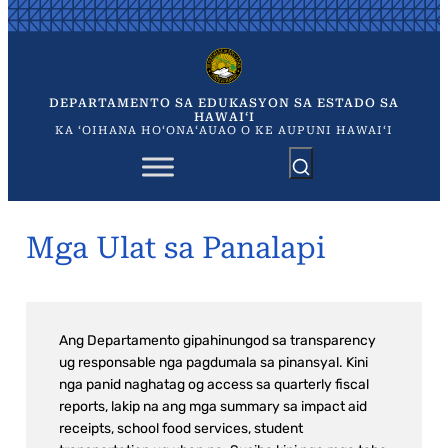
Skip
to
content
DEPARTAMENTO SA EDUKASYON SA ESTADO SA
HAWAIʻI
KA ʻOIHANA HOʻONAʻAUAO O KE AUPUNI HAWAIʻI
Mga Ulat sa Panalapi
Ang Departamento gipahinungod sa transparency
ug responsable nga pagdumala sa pinansyal. Kini
nga panid naghatag og access sa quarterly fiscal
reports, lakip na ang mga summary sa impact aid
receipts, school food services, student