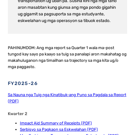
transportation ug uban pa. Susiha kini nga mga taho
aron masabtan kung giunsa ang mga pondo gigahin
ug gigamit sa pagsuporta sa mga estudyante,
eskwelahan ug mga operasyon sa tibuok estado.
PAHINUMDOM: Ang mga report sa Quarter 1 wala ma-post
tungod kay sayo pa kaayo sa tuig sa panalapi aron makahatag og
makahuluganon nga timailhan sa trajectory sa mga kita ug/o
mga paggasto.
FY2025-26
Sa Nauna nga Tuig nga Kinatibuk-ang Puno sa Pagdala sa Report
(PDF)
Kwarter 2
Impact Aid Summary of Receipts (PDF)
Serbisyo sa Pagkaon sa Eskwelahan (PDF)