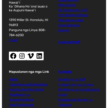
Hawaiʻi
Mga opisina
Ka ʻOihana Hoʻonaʻauao o
ke Aupuni Hawaiʻi
Nā Hopena Aʻo (HĀ)
Estratehikong Plano
1390 Miller St. Honolulu, HI
Mga panag-uban
96813
Federal Grants
Panguna nga Linya: 808-
Badyet
784-6200
Email
Login sa Staff
Facebook (nag-abli sa bag-ong bintana)
Instagram (nag-abli sa bag-ong bintana)
Vimeo (nag-abli sa bag-ong bintana)
LinkedIn (nag-abli sa bag-ong bintana)
Mapuslanon nga mga Link
Kontaka
Balita
Direktoryo sa Staff
Kalendaryo sa Eskwelahan
I-report ang usa ka Isyu
Ho'oha'aheo Newsletter
Direktoryo sa Komplikadong
Mga Report sa
Lugar
Superintendente
Kasagarang Numero sa
Mga Tindera nga
Telepono