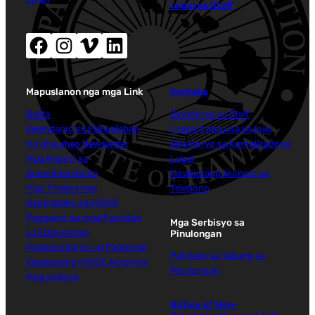
Login sa Staff
Facebook (nag-abli sa bag-ong bintana)
Instagram (nag-abli sa bag-ong bintana)
Vimeo (nag-abli sa bag-ong bintana)
LinkedIn (nag-abli sa bag-ong bintana)
Mapuslanon nga mga Link
Kontaka
Balita
Direktoryo sa Staff
Kalendaryo sa Eskwelahan
I-report ang usa ka Isyu
Ho'oha'aheo Newsletter
Direktoryo sa Komplikadong
Mga Report sa
Lugar
Superintendente
Kasagarang Numero sa
Mga Tindera nga
Telepono
Nagtrabaho sa HIDOE
Paggamit sa mga Pasilidad
Mga Serbisyo sa
sa Eskwelahan
Pinulongan
Pagboluntaryo ug Pagdonar
Pahibalo sa Tabang sa
Kasagarang HIDOE Acronym
Pinulongan
Mga polisiya
Notice of Non-