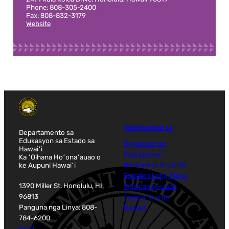
Phone: 808-305-2400
Fax: 808-832-3179
Website
Mahitungod sa
Departamento sa
Edukasyon sa Estado sa
Organisasyon
Hawaiʻi
Mga opisina
Ka ʻOihana Hoʻonaʻauao o
ke Aupuni Hawaiʻi
Nā Hopena Aʻo (HĀ)
Estratehikong Plano
1390 Miller St. Honolulu, HI
Mga panag-uban
96813
Federal Grants
Panguna nga Linya: 808-
Badyet
784-6200
Email