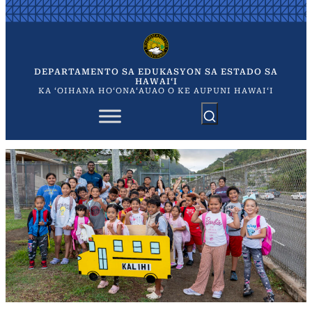
Skip
to
content
DEPARTAMENTO SA EDUKASYON SA ESTADO SA
HAWAIʻI
KA ʻOIHANA HOʻONAʻAUAO O KE AUPUNI HAWAIʻI